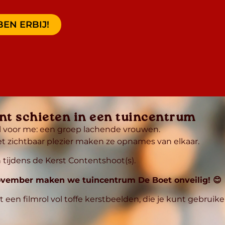
BEN ERBIJ!
t schieten in een tuincentrum
al voor me: een groep lachende vrouwen.
 zichtbaar plezier maken ze opnames van elkaar.
n tijdens de Kerst Contentshoot(s).
vember maken we tuincentrum De Boet onveilig! 😊
t een filmrol vol toffe kerstbeelden, die je kunt gebrui