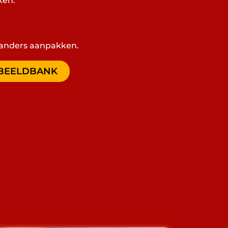
ken.
anders aanpakken.
E BEELDBANK