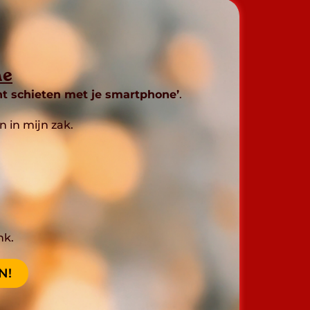
ne
t schieten met je smartphone’
.
 in mijn zak.
nk.
N!