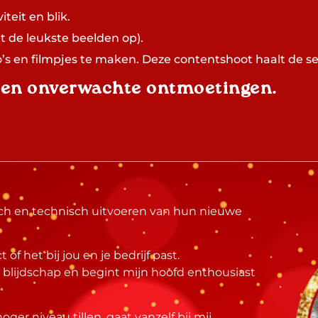
teit en blik.
t de leukste beelden op).
oto’s en filmpjes te maken. Deze contentshoot haalt de s
r en onverwachte ontmoetingen.
ch en technisch uitvoeren van hun nieuwe
t of het bij jou en je bedrijf past.
 blijdschap en begint mijn hoofd enthousiast
r niveau tillen, gaat vanzelf bij mij.