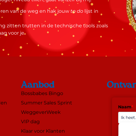
 beren van de weg en hak jouw
to do
lijst in
ng zitten trutten in de technische tools zoals
ag voor je.
Aanbod
Ontvan
Bossbabes Bingo
den
Summer Sales Sprint
Naam
*
WeggeverWeek
VIP dag
E-mail
*
Klaar voor Klanten