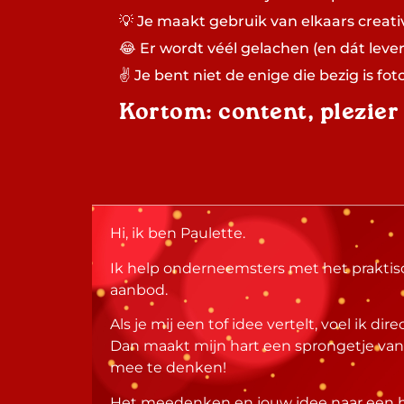
💡 Je maakt gebruik van elkaars creativi
😂 Er wordt véél gelachen (en dát lever
✌️ Je bent niet de enige die bezig is f
Kortom: content, plezie
Hi, ik ben Paulette.
Ik help onderneemsters met het praktis
aanbod.
Als je mij een tof idee vertelt, voel ik direc
Dan maakt mijn hart een sprongetje van
mee te denken!
Het meedenken en jouw idee naar een hoge