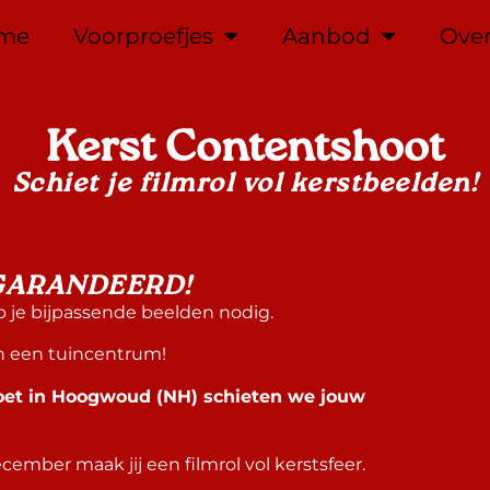
me
Voorproefjes
Aanbod
Over
Kerst Contentshoot
Schiet je filmrol vol kerstbeelden!
GARANDEERD!
je bijpassende beelden nodig.
in een tuincentrum!
oet in Hoogwoud (NH) schieten we jouw
mber maak jij een filmrol vol kerstsfeer.