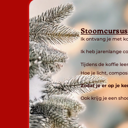
Stoomcursus 
Ik ontvang je met ko
Ik heb jarenlange c
Tijdens de koffie leer
Hoe je licht, composi
Zodat je er op je ke
Ook krijg je een sho