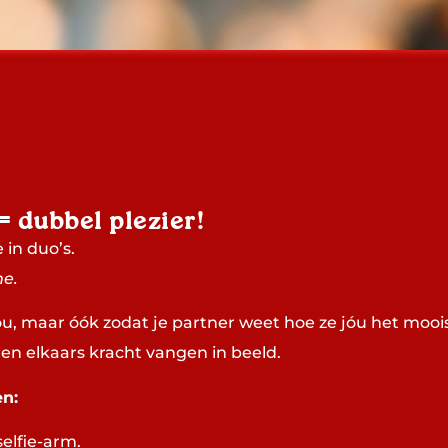
 dubbel plezier!
 in duo’s.
me.
jou, maar óók zodat je partner weet hoe ze jóu het moois
 en elkaars kracht vangen in beeld.
n:
selfie-arm.