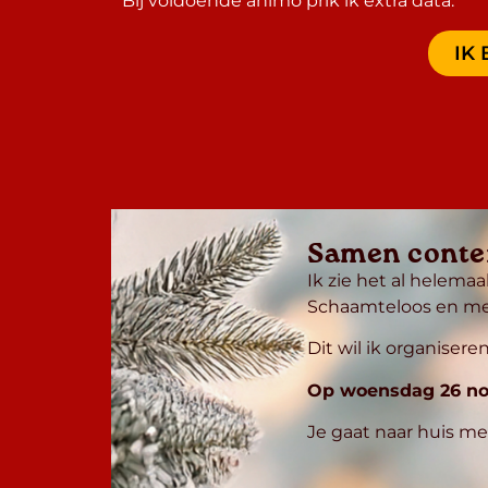
Bij voldoende animo prik ik extra data.
IK 
Samen conten
Ik zie het al helema
Schaamteloos en met
Dit wil ik organisere
Op woensdag 26 no
Je gaat naar huis me