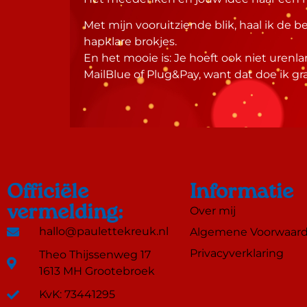
Met mijn vooruitziende blik, haal ik de
hapklare brokjes.
En het mooie is: Je hoeft ook niet urenla
MailBlue of Plug&Pay, want dat doe ik gra
Officiële
Informatie
vermelding:
Over mij
hallo@paulettekreuk.nl
Algemene Voorwaar
Privacyverklaring
Theo Thijssenweg 17
1613 MH Grootebroek
KvK: 73441295