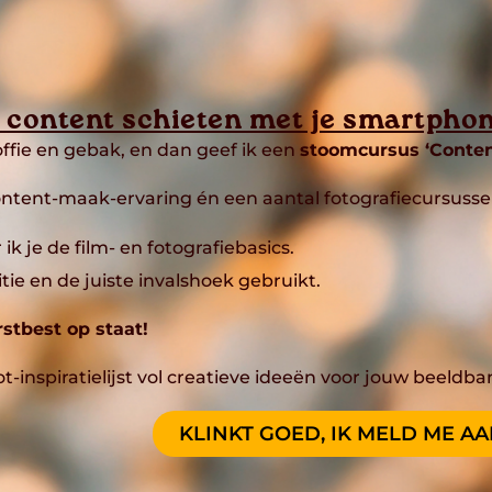
content schieten met je smartpho
ffie en gebak, en dan geef ik een
stoomcursus ‘Conten
ontent-maak-ervaring én een aantal fotografiecursussen
 ik je de film- en fotografiebasics.
tie en de juiste invalshoek gebruikt.
rstbest op staat!
ot-inspiratielijst vol creatieve ideeën voor jouw beeldba
KLINKT GOED, IK MELD ME AA