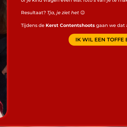
of je kind vragen even wat foto’s van je te ma
Resultaat?
Tja, je ziet het
😉
Tijdens de
Kerst Contentshoots
gaan we dat 
IK WIL EEN TOFF