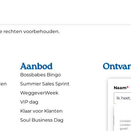
lle rechten voorbehouden.
Aanbod
Ontvan
Bossbabes Bingo
den
Summer Sales Sprint
Naam
*
WeggeverWeek
VIP dag
E-mail
*
Klaar voor Klanten
Soul Business Dag
Cookies!
cookies 
goed?